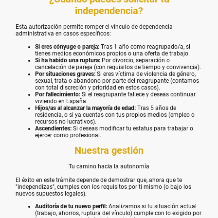
independencia?
Esta autorización permite romper el vínculo de dependencia
administrativa en casos específicos:
Si eres cónyuge o pareja:
Tras 1 año como reagrupado/a, si
tienes medios económicos propios o una oferta de trabajo.
Si ha habido una ruptura:
Por divorcio, separación o
cancelación de pareja (con requisitos de tiempo y convivencia).
Por situaciones graves:
Si eres víctima de violencia de género,
sexual, trata o abandono por parte del reagrupante (contamos
con total discreción y prioridad en estos casos).
Por fallecimiento:
Si el reagrupante fallece y deseas continuar
viviendo en España.
Hijos/as al alcanzar la mayoría de edad:
Tras 5 años de
residencia, o si ya cuentas con tus propios medios (empleo o
recursos no lucrativos).
Ascendientes:
Si deseas modificar tu estatus para trabajar o
ejercer como profesional.
Nuestra gestión
Tu camino hacia la autonomía
El éxito en este trámite depende de demostrar que, ahora que te
"independizas", cumples con los requisitos por ti mismo (o bajo los
nuevos supuestos legales).
Auditoría de tu nuevo perfil:
Analizamos si tu situación actual
(trabajo, ahorros, ruptura del vínculo) cumple con lo exigido por